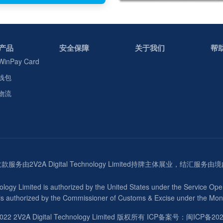
产品
安全保障
关于我们
帮
WinPay Card
钱包
物流
由2V2A Digital Technology Limited持牌主体展业，结汇
ology Limited is authorized by the United States under the Service Op
 is authorized by the Commissioner of Customs & Excise under the Mon
2022 2V2A Digital Technology Limited 版权所有 ICP备案号：
闽ICP备202