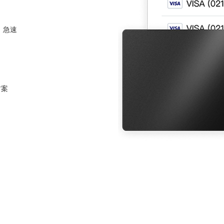
，急速
方案